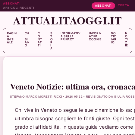
ABBONATI
CERCA
ABBONATI
ARTICOLI RECENTI
ATTUALITAOGGI.IT
PAGIN
CH
C
S
INFORMATIV
INFORM
NO
N
A
I
O
T
A SULLA
ATIVA
TIZ
O
INIZI
SI
NT
O
PRIVACY
COOKIE
IAR
TI
ALE
AM
AT
R
IO
Z
O
TI
I
IE
A
Veneto Notizie: ultima ora, cronac
STEFANO MARCO MORETTI RICCI • 2026-05-22 • REVISIONATO DA GIULIA ROSS
Chi vive in Veneto o segue le sue dinamiche lo sa: 
ultim’ora bisogna scegliere le fonti giuste. Ogni testa
grado di affidabilità. In questa guida vediamo come o