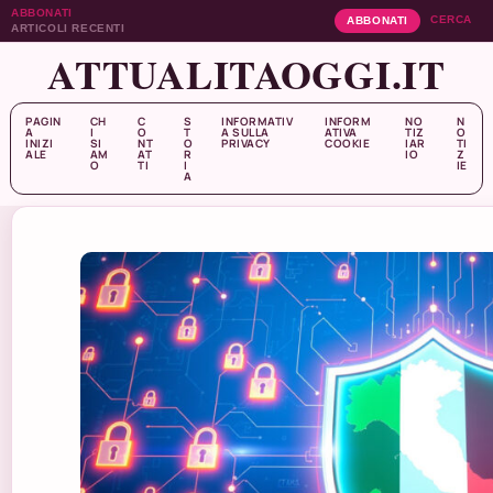
ABBONATI
CERCA
ABBONATI
ARTICOLI RECENTI
ATTUALITAOGGI.IT
PAGIN
CH
C
S
INFORMATIV
INFORM
NO
N
A
I
O
T
A SULLA
ATIVA
TIZ
O
INIZI
SI
NT
O
PRIVACY
COOKIE
IAR
TI
ALE
AM
AT
R
IO
Z
O
TI
I
IE
A