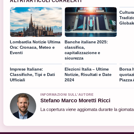
ALTRI ARTICOLI CORRELATI
Cultura
Tradizi
Global
Lombardia Notizie Ultima
Banche italiane 2025:
Ora: Cronaca, Meteo e
classifica,
Eventi
capitalizzazione e
sicurezza
Imprese Italiane:
Elezioni Italia – Ultime
Borsa I
Classifiche, Tipi e Dati
Notizie, Risultati e Date
quotaz
Ufficiali
2024
Piazza 
INFORMAZIONI SULL'AUTORE
Stefano Marco Moretti Ricci
La copertura viene aggiornata durante la giornata 