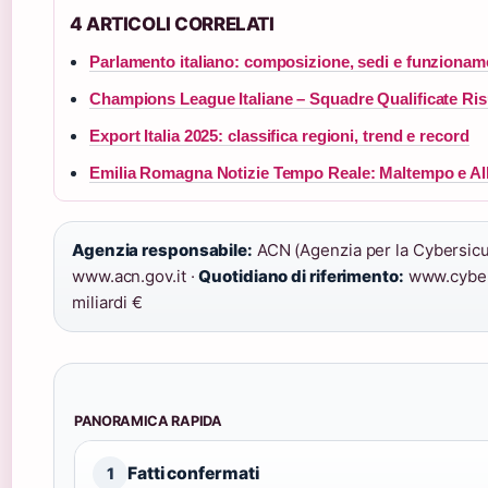
4 ARTICOLI CORRELATI
Parlamento italiano: composizione, sedi e funzionam
Champions League Italiane – Squadre Qualificate Risu
Export Italia 2025: classifica regioni, trend e record
Emilia Romagna Notizie Tempo Reale: Maltempo e Al
Agenzia responsabile:
ACN (Agenzia per la Cybersicu
www.acn.gov.it ·
Quotidiano di riferimento:
www.cybers
miliardi €
PANORAMICA RAPIDA
Fatti confermati
1