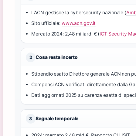
L’ACN gestisce la cybersecurity nazionale (
Amb
Sito ufficiale:
www.acn.gov.it
Mercato 2024: 2,48 miliardi € (
ICT Security Ma
Cosa resta incerto
2
Stipendio esatto Direttore generale ACN non p
Compensi ACN verificati direttamente dalla Gaz
Dati aggiornati 2025 su carenza esatta di specia
Segnale temporale
3
2024: mercato 2,48 mld €, Rapporto CLUSIT