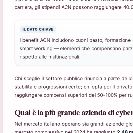
carriera, gli stipendi ACN possono raggiungere 40.
IL DATO CHIAVE
I benefit ACN includono buoni pasto, formazione 
smart working — elementi che compensano parzia
rispetto alle multinazionali.
Chi sceglie il settore pubblico rinuncia a parte dello
stabilità e progressioni certe; chi opta per il privato
raggiungere compensi superiori del 50-100% per ruo
Qual è la più grande azienda di cybe
Nel mercato italiano operano sia grandi aziende global
mercato complessivo nel 2024 ha raggiunto
2,48 mi