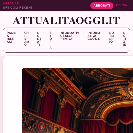
ABBONATI
CERCA
ABBONATI
ARTICOLI RECENTI
ATTUALITAOGGI.IT
PAGIN
CH
C
S
INFORMATIV
INFORM
NO
N
A
I
O
T
A SULLA
ATIVA
TIZ
O
INIZI
SI
NT
O
PRIVACY
COOKIE
IAR
TI
ALE
AM
AT
R
IO
Z
O
TI
I
IE
A