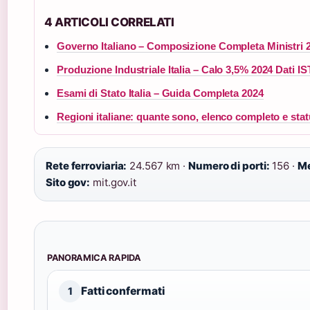
4 ARTICOLI CORRELATI
Governo Italiano – Composizione Completa Ministri 
Produzione Industriale Italia – Calo 3,5% 2024 Dati I
Esami di Stato Italia – Guida Completa 2024
Regioni italiane: quante sono, elenco completo e statu
Rete ferroviaria:
24.567 km ·
Numero di porti:
156 ·
Me
Sito gov:
mit.gov.it
PANORAMICA RAPIDA
Fatti confermati
1