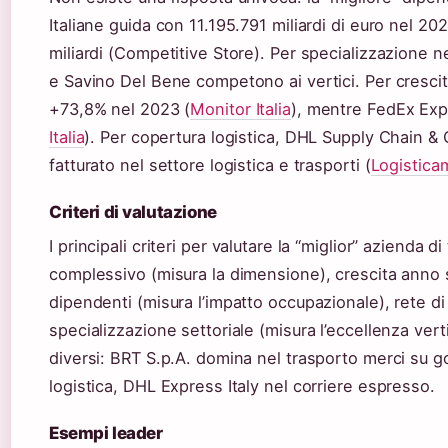
Italiane guida con 11.195.791 miliardi di euro nel 20
miliardi (Competitive Store). Per specializzazione 
e Savino Del Bene competono ai vertici. Per crescit
+73,8% nel 2023 (
Monitor Italia
), mentre FedEx Exp
Italia
). Per copertura logistica, DHL Supply Chain & G
fatturato nel settore logistica e trasporti (
Logistica
Criteri di valutazione
I principali criteri per valutare la “miglior” azienda d
complessivo (misura la dimensione), crescita anno s
dipendenti (misura l’impatto occupazionale), rete di 
specializzazione settoriale (misura l’eccellenza vert
diversi: BRT S.p.A. domina nel trasporto merci su 
logistica, DHL Express Italy nel corriere espresso.
Esempi leader