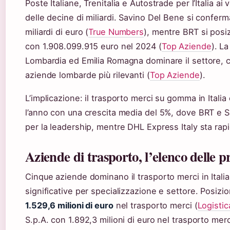
Poste Italiane, Trenitalia e Autostrade per l’Italia ai v
delle decine di miliardi. Savino Del Bene si confer
miliardi di euro (
True Numbers
), mentre BRT si posi
con 1.908.099.915 euro nel 2024 (
Top Aziende
). L
Lombardia ed Emilia Romagna dominare il settore, 
aziende lombarde più rilevanti (
Top Aziende
).
L’implicazione: il trasporto merci su gomma in Italia
l’anno con una crescita media del 5%, dove BRT e 
per la leadership, mentre DHL Express Italy sta ra
Aziende di trasporto, l’elenco delle p
Cinque aziende dominano il trasporto merci in Italia
significative per specializzazione e settore. Posiz
1.529,6 milioni di euro
nel trasporto merci (
Logistic
S.p.A. con 1.892,3 milioni di euro nel trasporto me