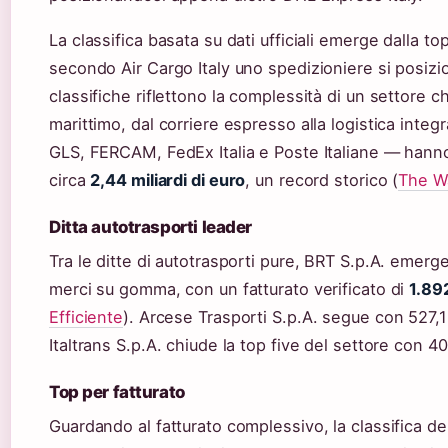
La classifica basata su dati ufficiali emerge dalla top
secondo Air Cargo Italy uno spedizioniere si posizion
classifiche riflettono la complessità di un settore c
marittimo, dal corriere espresso alla logistica integr
GLS, FERCAM, FedEx Italia e Poste Italiane — hanno
circa
2,44 miliardi di euro
, un record storico (
The W
Ditta autotrasporti leader
Tra le ditte di autotrasporti pure, BRT S.p.A. emer
merci su gomma, con un fatturato verificato di
1.892
Efficiente
). Arcese Trasporti S.p.A. segue con 527,1
Italtrans S.p.A. chiude la top five del settore con 4
Top per fatturato
Guardando al fatturato complessivo, la classifica de