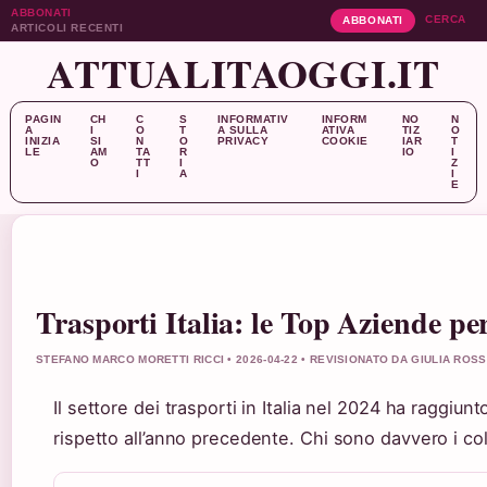
ABBONATI
CERCA
ABBONATI
ARTICOLI RECENTI
ATTUALITAOGGI.IT
PAGIN
CH
C
S
INFORMATIV
INFORM
NO
N
A
I
O
T
A SULLA
ATIVA
TIZ
O
INIZIA
SI
N
O
PRIVACY
COOKIE
IAR
T
LE
AM
TA
R
IO
I
O
TT
I
Z
I
A
I
E
Trasporti Italia: le Top Aziende pe
STEFANO MARCO MORETTI RICCI • 2026-04-22 • REVISIONATO DA GIULIA ROSS
Il settore dei trasporti in Italia nel 2024 ha raggiun
rispetto all’anno precedente. Chi sono davvero i col