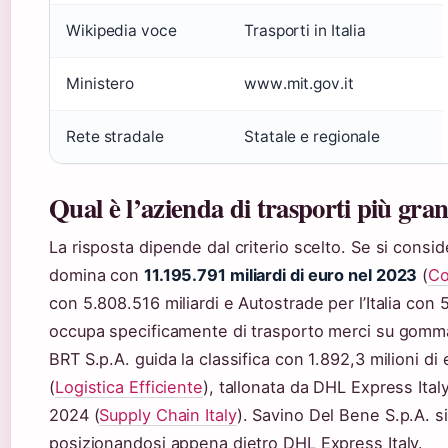
Wikipedia voce
Trasporti in Italia
Ministero
www.mit.gov.it
Rete stradale
Statale e regionale
Qual è l’azienda di trasporti più gran
La risposta dipende dal criterio scelto. Se si conside
domina con
11.195.791 miliardi di euro nel 2023
(
Co
con 5.808.516 miliardi e Autostrade per l’Italia con 5
occupa specificamente di trasporto merci su gomma
BRT S.p.A. guida la classifica con 1.892,3 milioni d
(
Logistica Efficiente
), tallonata da DHL Express Italy
2024 (
Supply Chain Italy
). Savino Del Bene S.p.A. si
posizionandosi appena dietro DHL Express Italy.