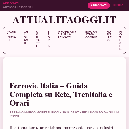
ABBONATI
CERCA
ABBONATI
ARTICOLI RECENTI
ATTUALITAOGGI.IT
PAGIN
CH
C
S
INFORMATIV
INFORM
NO
N
A
I
O
T
A SULLA
ATIVA
TIZ
O
INIZIA
SI
N
O
PRIVACY
COOKIE
IAR
T
LE
AM
TA
R
IO
I
O
TT
I
Z
I
A
I
E
Ferrovie Italia – Guida
Completa su Rete, Trenitalia e
Orari
STEFANO MARCO MORETTI RICCI • 2026-04-07 • REVISIONATO DA GIULIA
ROSSI
Il sistema ferroviario italiano rappresenta uno dei pilastri