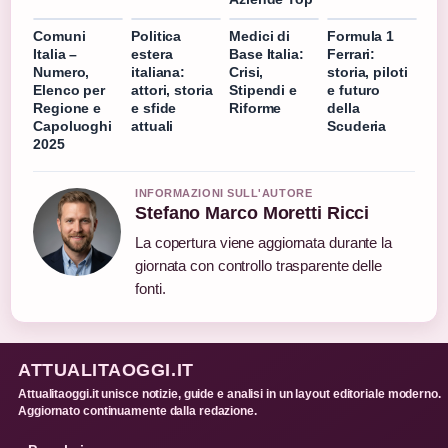
Comuni
Politica
Medici di
Formula 1
Italia –
estera
Base Italia:
Ferrari:
Numero,
italiana:
Crisi,
storia, piloti
Elenco per
attori, storia
Stipendi e
e futuro
Regione e
e sfide
Riforme
della
Capoluoghi
attuali
Scuderia
2025
INFORMAZIONI SULL'AUTORE
Stefano Marco Moretti Ricci
La copertura viene aggiornata durante la
giornata con controllo trasparente delle
fonti.
ATTUALITAOGGI.IT
Attualitaoggi.it unisce notizie, guide e analisi in un layout editoriale moderno.
Aggiornato continuamente dalla redazione.