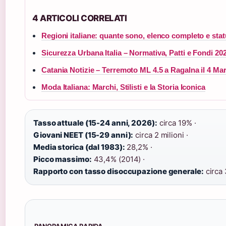
4 ARTICOLI CORRELATI
Regioni italiane: quante sono, elenco completo e statu
Sicurezza Urbana Italia – Normativa, Patti e Fondi 20
Catania Notizie – Terremoto ML 4.5 a Ragalna il 4 Ma
Moda Italiana: Marchi, Stilisti e la Storia Iconica
Tasso attuale (15-24 anni, 2026):
circa 19% ·
Giovani NEET (15-29 anni):
circa 2 milioni ·
Media storica (dal 1983):
28,2% ·
Picco massimo:
43,4% (2014) ·
Rapporto con tasso disoccupazione generale:
circa 