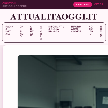
ABBONATI
CERCA
ABBONATI
ARTICOLI RECENTI
ATTUALITAOGGI.IT
PAGIN
CH
C
S
INFORMATIV
INFORM
NO
N
A
I
O
T
A SULLA
ATIVA
TIZ
O
INIZI
SI
NT
O
PRIVACY
COOKIE
IAR
TI
ALE
AM
AT
R
IO
Z
O
TI
I
IE
A